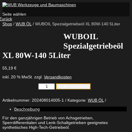
Seite wählen
Zurück
Shop
/
WUB ÖL
/ WUBOIL Spezialgetriebeöl XL 80W-140 5Liter
WUBOIL
Spezialgetriebeöl
XL 80W-140 5Liter
55,19
€
inkl. 20 % MwSt.
zzgl.
Versandkosten
WUBOIL
In den Warenkorb
Spezialgetriebeöl
XL
80W-
Artikelnummer:
202408014005-1
Kategorie:
WUB ÖL
140
Beschreibung
5Liter
Menge
Für den ganzjährigen Betrieb von Achsgetrieben,
Sperrdifferentialen und Lenk-Schaltgetrieben geeignetes
synthetisches High-Tech-Getriebeöl.