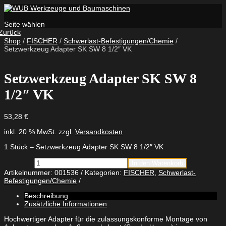
Seite wählen
Zurück
Shop
/
FISCHER
/
Schwerlast-Befestigungen/Chemie
/
Setzwerkzeug Adapter SK SW 8 1/2″ VK
Setzwerkzeug Adapter SK SW 8
1/2″ VK
53,28
€
inkl. 20 % MwSt.
zzgl.
Versandkosten
1 Stück – Setzwerkzeug Adapter SK SW 8 1/2″ VK
Setzwerkzeug
In den Warenkorb
Adapter
Artikelnummer:
001536
Kategorien:
FISCHER
,
Schwerlast-
SK
Befestigungen/Chemie
SW
8
Beschreibung
1/2"
Zusätzliche Informationen
VK
Menge
Hochwertiger Adapter für die zulassungskonforme Montage von