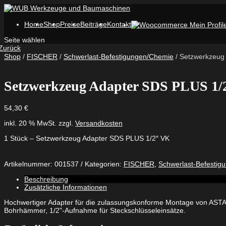
Home
Shop
Preise
Beiträge
Kontakt
Seite wählen
Zurück
Shop
/
FISCHER
/
Schwerlast-Befestigungen/Chemie
/ Setzwerkzeug
Setzwerkzeug Adapter SDS PLUS 1
54,30
€
inkl. 20 % MwSt.
zzgl.
Versandkosten
1 Stück – Setzwerkzeug Adapter SDS PLUS 1/2″ VK
Artikelnummer:
001537
Kategorien:
FISCHER
,
Schwerlast-Befestig
Beschreibung
Zusätzliche Informationen
Hochwertiger Adapter für die zulassungskonforme Montage von AST
Bohrhämmer, 1/2"-Aufnahme für Steckschlüsseleinsätze.