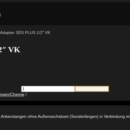
 Adapter SDS PLUS 1/2″ VK
/2″ VK
Setzwerkzeug
In den Warenkorb
Adapter
ungen/Chemie
SDS
PLUS
1/2"
VK
Menge
A Ankerstangen ohne Außensechskant (Sonderlängen) in Verbindung m