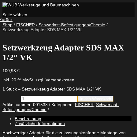
Seite wählen
Zurück
Shop
/
FISCHER
/
Schwerlast-Befestigungen/Chemie
/
Setzwerkzeug Adapter SDS MAX 1/2″ VK
Setzwerkzeug Adapter SDS MAX
1/2″ VK
100,93
€
inkl. 20 % MwSt.
zzgl.
Versandkosten
1 Stück – Setzwerkzeug Adapter SDS MAX 1/2″ VK
Setzwerkzeug
In den Warenkorb
Adapter
Artikelnummer:
001538
Kategorien:
FISCHER
,
Schwerlast-
SDS
Befestigungen/Chemie
MAX
1/2"
Beschreibung
VK
Zusätzliche Informationen
Menge
Hochwertiger Adapter für die zulassungskonforme Montage von