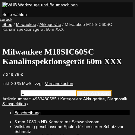
Seite wählen
Zurück
Shop
/
Milwaukee
/
Akkugeräte
/ Milwaukee M18SIC60SC
Kanalinspektionsgerät 60m XXX
Milwaukee M18SIC60SC
Kanalinspektionsgerät 60m XXX
7.349,76
€
inkl. 20 % MwSt.
zzgl.
Versandkosten
Milwaukee
In den Warenkorb
M18SIC60SC
Artikelnummer:
4933480585
Kategorien:
Akkugeräte
,
Diagnostik
Kanalinspektionsgerät
& Inspektion
60m
XXX
Beschreibung
Menge
5 mm 1080 p HD-Kamera mit Schwenkzoom
Vollständig geschlossene Spulen für besseren Schutz vor
Schmutz