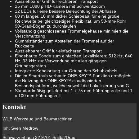
Ausziehbarer Griff für leichteren Transport
25 mm 1080 p HD-Kamera mit Schwenkzoom
12 LEDs für eine bessere Beleuchtung der Abflüsse
60 m langer, 10 mm dicker Schiebeaal für eine große
Reichweite bei gleichzeitiger Flexibilität, um 50-mm-Rohr
90-Grad-Bögen zu durchlaufen
Vollständig geschlossenes Trommelgehäuse minimiert die
Verschmutzung
Gummiständer zum Abstellen der Trommel auf der
Rückseite
Ausziehbarer Griff für einfacheren Transport
Eingebaute Sonde zum einfachen Lokalisieren: 512 Hz, 640
Hz, 33 kHz zur Verwendung mit allen gängigen
Ortungsgeräten
Integrierte Kabelortung zur Ortung des Schubkabels
Die im Smarthub verbaute ONE-KEY™-Funktion ermöglicht
die Nutzung der ONE-KEY™ cloudbasierten
Bestandsplattform, welche sowohl die Lokalisierung von G
Standardmäßig geliefert mit 1 x 75 mm Führungsrolle und 1
x 100 mm Führungsroll
Kontakt
WUB Werkzeug und Baumaschinen
Inh. Sven Medrow
Schwarzenbach 32 9701 Spittal/Drau