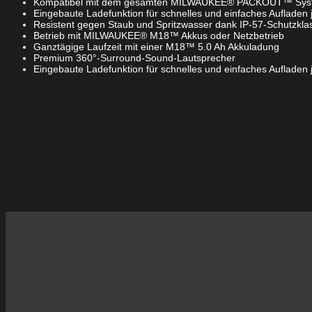
Kompatibel mit dem gesamten MILWAUKEE® PACKOUT™ Sys
Eingebaute Ladefunktion für schnelles und einfaches Auflade
Resistent gegen Staub und Spritzwasser dank IP-57-Schutzkla
Betrieb mit MILWAUKEE® M18™ Akkus oder Netzbetrieb
Ganztägige Laufzeit mit einer M18™ 5.0 Ah Akkuladung
Premium 360°-Surround-Sound-Lautsprecher
Eingebaute Ladefunktion für schnelles und einfaches Auflade