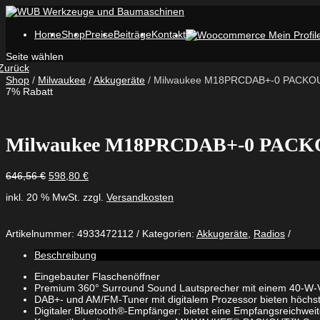
Home
Shop
Preise
Beiträge
Kontakt
Seite wählen
Zurück
Shop
/
Milwaukee
/
Akkugeräte
/ Milwaukee M18PRCDAB+-0 PACKOUT
7% Rabatt
Milwaukee M18PRCDAB+-0 PACKOU
Ursprünglicher
Aktueller
646,56
€
598,80
€
Preis
Preis
inkl. 20 % MwSt.
zzgl.
Versandkosten
war:
ist:
646,56 €
598,80 €.
Artikelnummer:
4933472112
Kategorien:
Akkugeräte
,
Radios
Beschreibung
Eingebauter Flaschenöffner
Premium 360° Surround Sound Lautsprecher mit einem 40-W-Ver
DAB+- und AM/FM-Tuner mit digitalem Prozessor bieten höchste
Digitaler Bluetooth®-Empfänger: bietet eine Empfangsreichwei