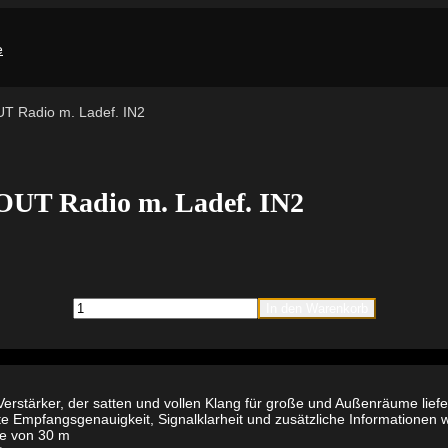
 Radio m. Ladef. IN2
T Radio m. Ladef. IN2
Milwaukee
In den Warenkorb
M18PRCDAB+-0
PACKOUT
Radio
m.
Ladef.
IN2
stärker, der satten und vollen Klang für große und Außenräume liefe
Menge
 Empfangsgenauigkeit, Signalklarheit und zusätzliche Informationen w
te von 30 m