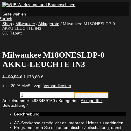
Seite wählen
Zurück
Shop
/
Milwaukee
/
Akkugeräte
/ Milwaukee M18ONESLDP-0
AKKU-LEUCHTE IN3
6% Rabatt
Milwaukee M18ONESLDP-0
AKKU-LEUCHTE IN3
Ursprünglicher
Aktueller
1.150,56
€
1.078,80
€
Preis
Preis
inkl. 20 % MwSt.
zzgl.
Versandkosten
war:
ist:
1.150,56 €
1.078,80 €.
Milwaukee
In den Warenkorb
M18ONESLDP-
Artikelnummer:
4933459160
Kategorien:
Akkugeräte
,
0
Beleuchtung
AKKU-
LEUCHTE
Beschreibung
IN3
Menge
AC-Steckdose ermöglicht es, mehrere Lichter zu verbinden
Programmieren Sie die automatische Zeitschaltung, damit