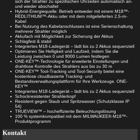
sich der Strahler zu spezifischen Uhrzeiten automatisch an-
und wieder abschaltet
Hybrid-Energiequelle: Betrieb entweder mit einem M18™-
REDLITHIUM™-Akku oder mit dem mitgelieferten 2,5-m-
Kabel
Bei Nutzung des Kabelanschlusses ist eine Serienschaltung
mehrerer Strahler möglich
Akkufach mit Möglichkeit zur Sicherung der Akkus
Schlagfest & stabil
Integriertes M18-Ladegerät – lädt bis zu 2 Akkus sequenziell
Optimieren Sie Helligkeit und Laufzeit, indem Sie die
Leistung zwischen 0 und 9000 Lumen festlegen
ONE-KEY™-Technologie für erweiterte Einstellungen und
drahtlose Kontrolle des Strahlers aus bis zu 30 m
ONE-KEY™ Tool-Tracking und Tool-Security bietet eine
kostenlose cloudbasierte Tracking- und
Bestandsverwaltungsplattform für Ihre Werkzeuge. ONE-
KEY™
Integriertes M18-Ladegerät – lädt bis zu 2 Akkus sequenziell
Schockresistenter Strahlerkopf
Resistent gegen Staub und Spritzwasser (Schutzklasse IP
54)
TRUEVIEW™ – hocheffiziente Beleuchtungslösung
100 % systemkompatibel mit dem MILWAUKEE®-M18™-
Produktprogramm
Kontakt