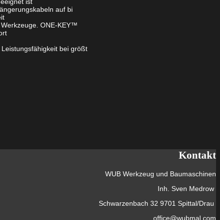
eeignet ist
längerungskabeln auf bi
it
Ihre Werkzeuge. ONE-KEY™
ort
eistungsfähigkeit bei größt
Kontakt
WUB Werkzeug und Baumaschinen
Inh. Sven Medrow
Schwarzenbach 32 9701 Spittal/Drau
office@wubmal.com