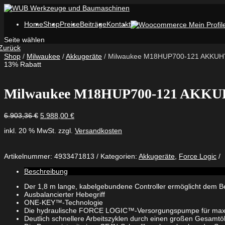
Home
Shop
Preise
Beiträge
Kontakt
Seite wählen
Zurück
Shop
/
Milwaukee
/
Akkugeräte
/ Milwaukee M18HUP700-121 AKKU
13% Rabatt
Milwaukee M18HUP700-121 AK
Ursprünglicher
Aktueller
6.903,36
€
5.988,00
€
Preis
Preis
inkl. 20 % MwSt.
zzgl.
Versandkosten
war:
ist:
6.903,36 €
5.988,00 €.
Artikelnummer:
4933471813
Kategorien:
Akkugeräte
,
Force Logic
Beschreibung
Der 1,8 m lange, kabelgebundene Controller ermöglicht dem B
Ausbalancierter Hebegriff
ONE-KEY™-Technologie
Die hydraulische FORCE LOGIC™-Versorgungspumpe für max. 
Deutlich schnellere Arbeitszyklen durch einen großen Gesamtöl