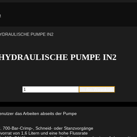
HYDRAULISCHE PUMPE IN2
KUHYDRAULISCHE PUMPE IN2
Milwaukee
In den Warenkorb
M18HUP700-
121
AKKUHYDRAULISCHE
PUMPE
IN2
enutzer das Arbeiten abseits der Pumpe
Menge
700-Bar-Crimp-, Schneid- oder Stanzvorgänge
vorrat von 1,6 Litern und eine hohe Flussrate