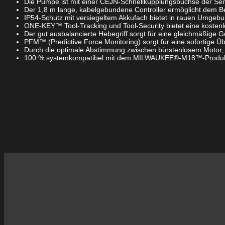
Die Pumpe ist mit einer CEJN-Schnellkupplungsbuchse der Serie
Der 1,8 m lange, kabelgebundene Controller ermöglicht dem Be
IP54-Schutz mit versiegeltem Akkufach bietet in rauen Umgebu
ONE-KEY™ Tool-Tracking und Tool-Security bietet eine kosten
Der gut ausbalancierte Hebegriff sorgt für eine gleichmäßige G
PFM™ (Predictive Force Monitoring) sorgt für eine sofortige 
Durch die optimale Abstimmung zwischen bürstenlosem Motor,
100 % systemkompatibel mit dem MILWAUKEE®-M18™-Produ