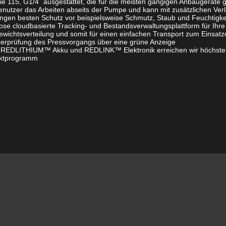
 115, G1/4˝ ausgestattet, die für die meisten gängigen Anbaugeräte g
nutzer das Arbeiten abseits der Pumpe und kann mit zusätzlichen Ver
ngen besten Schutz vor beispielsweise Schmutz, Staub und Feuchtigke
lose cloudbasierte Tracking- und Bestandsverwaltungsplattform für 
ewichtsverteilung und somit für einen einfachen Transport zum Einsatz
Überprüfung des Pressvorgangs über eine grüne Anzeige
 REDLITHIUM™ Akku und REDLINK™ Elektronik erreichen wir höchste L
ktprogramm