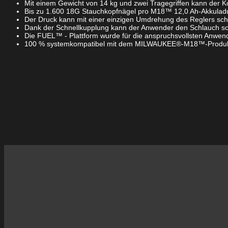
Mit einem Gewicht von 14 kg und zwei Tragegriffen kann der K
Bis zu 1.600 18G Stauchkopfnägel pro M18™ 12,0 Ah-Akkuladun
Der Druck kann mit einer einzigen Umdrehung des Reglers schn
Dank der Schnellkupplung kann der Anwender den Schlauch sc
Die FUEL™ - Plattform wurde für die anspruchsvollsten Anwender
100 % systemkompatibel mit dem MILWAUKEE®-M18™-Produ