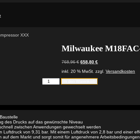
ompressor XXX
Milwaukee M18FAC
Ursprünglicher
Aktueller
768,96
€
658,80
€
Preis
Preis
inkl. 20 % MwSt.
zzgl.
Versandkosten
war:
ist:
768,96 €
658,80 €.
Milwaukee
In den Warenkorb
M18FAC-
0
FUEL
Akku-
Kompressor
XXX
Menge
Baustelle
lung des Drucks auf das gewünschte Niveau
 schnell zwischen Anwendungen gewechselt werden
uftdruck von 9,31 bar. Mit einem Luftdruck von 2,8 bar und einer ef
ren auf dem Markt und sorgt somit für angenehmere Arbeitsbedingungen