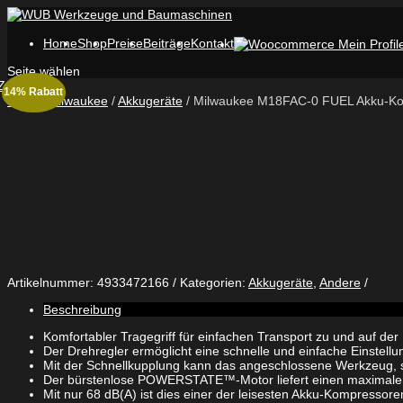
Home
Shop
Preise
Beiträge
Kontakt
Seite wählen
Zurück
14% Rabatt
Shop
/
Milwaukee
/
Akkugeräte
/ Milwaukee M18FAC-0 FUEL Akku-K
Artikelnummer:
4933472166
Kategorien:
Akkugeräte
,
Andere
Beschreibung
Komfortabler Tragegriff für einfachen Transport zu und auf der 
Der Drehregler ermöglicht eine schnelle und einfache Einstel
Mit der Schnellkupplung kann das angeschlossene Werkzeug,
Der bürstenlose POWERSTATE™-Motor liefert einen maximalen L
Mit nur 68 dB(A) ist dies einer der leisesten Akku-Kompresso