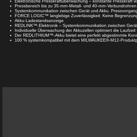
Elektronische Presskraftüberwachung – konstante Presskraft wä
Pressbereich bis zu 35-mm-Metall- und 40-mm-Verbundrohren
Systemkommunikation zwischen Gerät und Akku. Pressvorgang 
FORCE LOGIC™ langlebige Zuverlässigkeit: Keine Begrenzung d
Akku-Ladestandsanzeige
REDLINK™-Elektronik – Systemkommunikation zwischen Gerät u
Individuelle Überwachung der Akkuzellen optimiert die Laufzei
Der REDLITHIUM™-Akku bietet eine perfekt abgestimmte Konstruk
100 % systemkompatibel mit dem MILWAUKEE®-M12-Produk