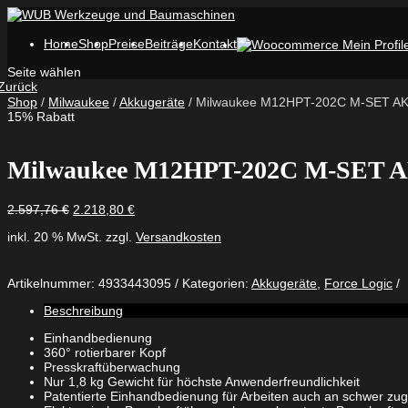
Home
Shop
Preise
Beiträge
Kontakt
Seite wählen
Zurück
Shop
/
Milwaukee
/
Akkugeräte
/ Milwaukee M12HPT-202C M-SET A
15% Rabatt
Milwaukee M12HPT-202C M-SET
Ursprünglicher
Aktueller
2.597,76
€
2.218,80
€
Preis
Preis
inkl. 20 % MwSt.
zzgl.
Versandkosten
war:
ist:
2.597,76 €
2.218,80 €.
Artikelnummer:
4933443095
Kategorien:
Akkugeräte
,
Force Logic
Beschreibung
Einhandbedienung
360° rotierbarer Kopf
Presskraftüberwachung
Nur 1,8 kg Gewicht für höchste Anwenderfreundlichkeit
Patentierte Einhandbedienung für Arbeiten auch an schwer zug