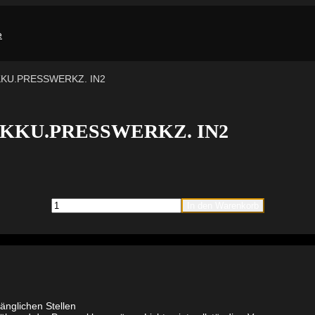
KKU.PRESSWERKZ. IN2
 AKKU.PRESSWERKZ. IN2
Milwaukee
In den Warenkorb
M12HPT-
202C
M-
SET
AKKU.PRESSWERKZ.
IN2
Menge
änglichen Stellen