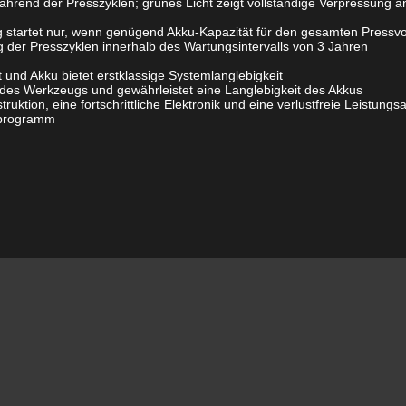
hrend der Presszyklen; grünes Licht zeigt vollständige Verpressung a
startet nur, wenn genügend Akku-Kapazität für den gesamten Pressvo
er Presszyklen innerhalb des Wartungsintervalls von 3 Jahren
nd Akku bietet erstklassige Systemlanglebigkeit
t des Werkzeugs und gewährleistet eine Langlebigkeit des Akkus
tion, eine fortschrittliche Elektronik und eine verlustfreie Leistungs
tprogramm