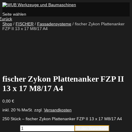
Seite wählen
Zurück
Shop
/
FISCHER
/
Fassadensysteme
/ fischer Zykon Plattenanker
FZP II 13 x 17 M8/17 A4
fischer Zykon Plattenanker FZP II
13 x 17 M8/17 A4
0,00
€
inkl. 20 % MwSt.
zzgl.
Versandkosten
250 Stück – fischer Zykon Plattenanker FZP II 13 x 17 M8/17 A4
fischer
In den Warenkorb
Zykon