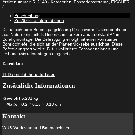
Artikelnummer:
512140
Kategorien:
Fassadensysteme
,
FISCHER
Plattenanker
FZP
II
Beschreibung
13
Zusätzliche Informationen
x
17
Die unsichtbare Befestigungslösung für schwere Fassadenplatten
M8/17
aus Naturstein mittels Hinterschnittankern aus Edelstahl A4 in
A4
Bündigmontage. Die Befestigung erfolgt mit einer konstanten
Menge
Bohrlochtiefe, die sich an der Plattenrückseite ausrichtet. Diese
Befestigungsart wird z. B. für kalibrierte Fassadenplatten und
Leibungswinkelmontagen eingesetzt.
Datenblatt:
📄 Datenblatt herunterladen
Zusätzliche Informationen
Gewicht
5,232 kg
Maße
0,2 × 0,15 × 0,13 cm
Kontakt
WUB Werkzeug und Baumaschinen