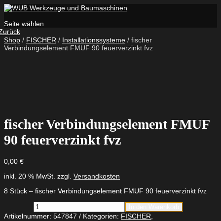
Seite wählen
Zurück
Shop
/
FISCHER
/
Installationssysteme
/ fischer
Verbindungselement FMUF 90 feuerverzinkt fvz
fischer Verbindungselement FMUF
90 feuerverzinkt fvz
0,00
€
inkl. 20 % MwSt.
zzgl.
Versandkosten
8 Stück – fischer Verbindungselement FMUF 90 feuerverzinkt fvz
fischer
In den Warenkorb
Verbindungselement
Artikelnummer:
547847
Kategorien:
FISCHER
,
FMUF