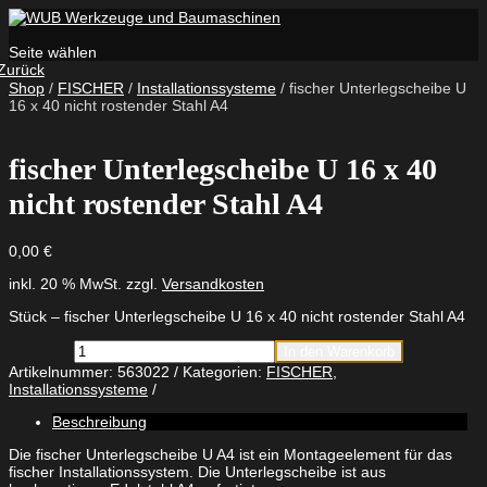
Seite wählen
Zurück
Shop
/
FISCHER
/
Installationssysteme
/ fischer Unterlegscheibe U
16 x 40 nicht rostender Stahl A4
fischer Unterlegscheibe U 16 x 40
nicht rostender Stahl A4
0,00
€
inkl. 20 % MwSt.
zzgl.
Versandkosten
Stück – fischer Unterlegscheibe U 16 x 40 nicht rostender Stahl A4
fischer
In den Warenkorb
Unterlegscheibe
Artikelnummer:
563022
Kategorien:
FISCHER
,
U
Installationssysteme
16
x
Beschreibung
40
nicht
Die fischer Unterlegscheibe U A4 ist ein Montageelement für das
rostender
fischer Installationssystem. Die Unterlegscheibe ist aus
Stahl