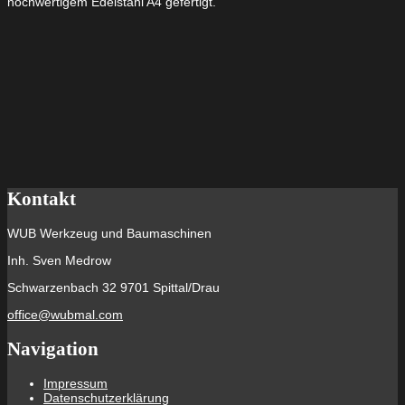
hochwertigem Edelstahl A4 gefertigt.
A4
Menge
Kontakt
WUB Werkzeug und Baumaschinen
Inh. Sven Medrow
Schwarzenbach 32 9701 Spittal/Drau
office@wubmal.com
Navigation
Impressum
Datenschutzerklärung