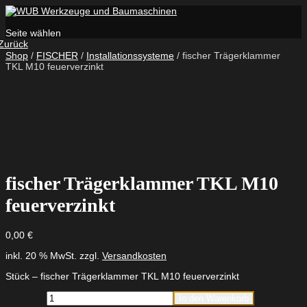
Seite wählen
Zurück
Shop
/
FISCHER
/
Installationssysteme
/ fischer Trägerklammer
TKL M10 feuerverzinkt
fischer Trägerklammer TKL M10
feuerverzinkt
0,00
€
inkl. 20 % MwSt.
zzgl.
Versandkosten
Stück – fischer Trägerklammer TKL M10 feuerverzinkt
fischer
In den Warenkorb
Trägerklammer