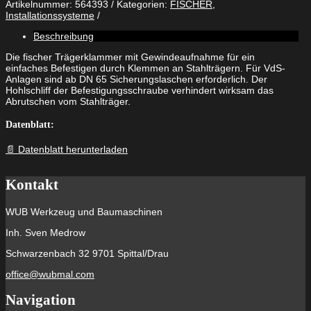
Artikelnummer:
564393
Kategorien:
FISCHER
,
TKL
Installationssysteme
M10
feuerverzinkt
Beschreibung
Menge
Die fischer Trägerklammer mit Gewindeaufnahme für ein
einfaches Befestigen durch Klemmen an Stahlträgern. Für VdS-
Anlagen sind ab DN 65 Sicherungslaschen erforderlich. Der
Hohlschliff der Befestigungsschraube verhindert wirksam das
Abrutschen vom Stahlträger.
Datenblatt:
📄 Datenblatt herunterladen
Kontakt
WUB Werkzeug und Baumaschinen
Inh. Sven Medrow
Schwarzenbach 32 9701 Spittal/Drau
office@wubmal.com
Navigation