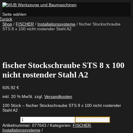
Seite wählen
Zurück
Shop
/
FISCHER
/
Installationssysteme
/ fischer Stockschraube
STS 8 x 100 nicht rostender Stahl A2
fischer Stockschraube STS 8 x 100
nicht rostender Stahl A2
505,92
€
inkl. 20 % MwSt.
zzgl.
Versandkosten
100 Stück – fischer Stockschraube STS 8 x 100 nicht rostender
Stahl A2
fischer
In den Warenkorb
Stockschraube
Artikelnummer:
077643
Kategorien:
FISCHER
,
STS
Installationssysteme
8