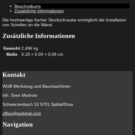
x
Beschreibung
100
Zusätzliche Informationen
nicht
rostender
Die hochwertige fischer Stockschraube ermöglicht die Installation
Stahl
von Schellen an die Wand.
A2
Menge
Zusätzliche Informationen
Gewicht
2,496 kg
Maße
0,18 × 0,09 × 0,09 cm
Kontakt
WUB Werkzeug und Baumaschinen
Inh. Sven Medrow
Schwarzenbach 32 9701 Spittal/Drau
office@wubmal.com
Navigation