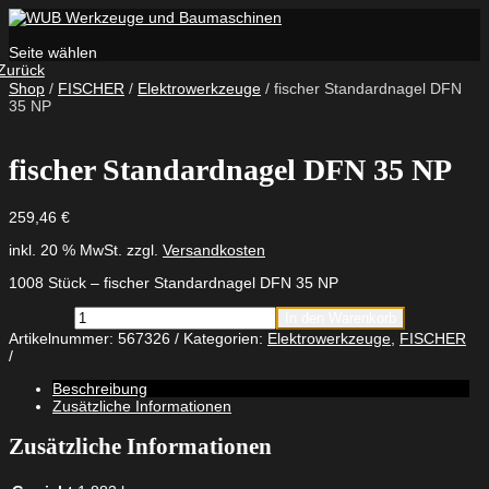
Seite wählen
Zurück
Shop
/
FISCHER
/
Elektrowerkzeuge
/ fischer Standardnagel DFN
35 NP
fischer Standardnagel DFN 35 NP
259,46
€
inkl. 20 % MwSt.
zzgl.
Versandkosten
1008 Stück – fischer Standardnagel DFN 35 NP
fischer
In den Warenkorb
Standardnagel
Artikelnummer:
567326
Kategorien:
Elektrowerkzeuge
,
FISCHER
DFN
35
NP
Beschreibung
Menge
Zusätzliche Informationen
Zusätzliche Informationen