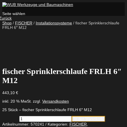
Seite wählen
Zurück
Shop
/
FISCHER
/
Installationssysteme
/ fischer Sprinklerschlaufe
FRLH 6″ M12
fischer Sprinklerschlaufe FRLH 6″
M12
443,10
€
inkl. 20 % MwSt.
zzgl.
Versandkosten
25 Stück – fischer Sprinklerschlaufe FRLH 6″ M12
fischer
In den Warenkorb
Sprinklerschlaufe
Artikelnummer:
570241
Kategorien:
FISCHER
,
FRLH