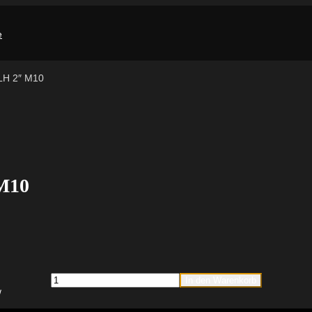
RLH 2″ M10
 M10
fischer
In den Warenkorb
Sprinklerschlaufe
FRLH
2"