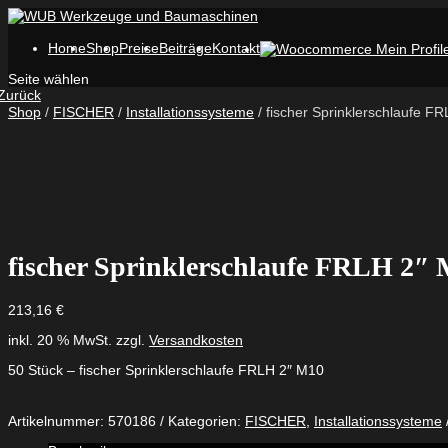
Home
Shop
Preise
Beiträge
Kontakt
Seite wählen
Zurück
Shop
/
FISCHER
/
Installationssysteme
/ fischer Sprinklerschlaufe F
fischer Sprinklerschlaufe FRLH 2″
213,16
€
inkl. 20 % MwSt.
zzgl.
Versandkosten
50 Stück – fischer Sprinklerschlaufe FRLH 2″ M10
Artikelnummer:
570186
Kategorien:
FISCHER
,
Installationssysteme