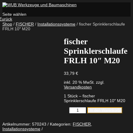
Seite wählen
Zurück
Shop
/
FISCHER
/
Installationssysteme
/ fischer Sprinklerschlaufe
FRLH 10″ M20
fischer
Sprinklerschlaufe
FRLH 10″ M20
33,79
€
inkl. 20 % MwSt.
zzgl.
Versandkosten
1 Stück – fischer
Sprinklerschlaufe FRLH 10″ M20
fischer
In den Warenkorb
Sprinklerschlaufe
FRLH
10"
Artikelnummer:
570243
Kategorien:
FISCHER
,
M20
Installationssysteme
Menge