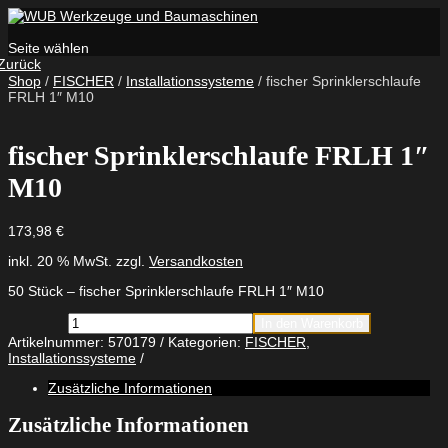
Seite wählen
Zurück
Shop
/
FISCHER
/
Installationssysteme
/ fischer Sprinklerschlaufe
FRLH 1″ M10
fischer Sprinklerschlaufe FRLH 1″
M10
173,98
€
inkl. 20 % MwSt.
zzgl.
Versandkosten
50 Stück – fischer Sprinklerschlaufe FRLH 1″ M10
fischer
In den Warenkorb
Sprinklerschlaufe
Artikelnummer:
570179
Kategorien:
FISCHER
,
FRLH
Installationssysteme
1"
M10
Zusätzliche Informationen
Menge
Zusätzliche Informationen