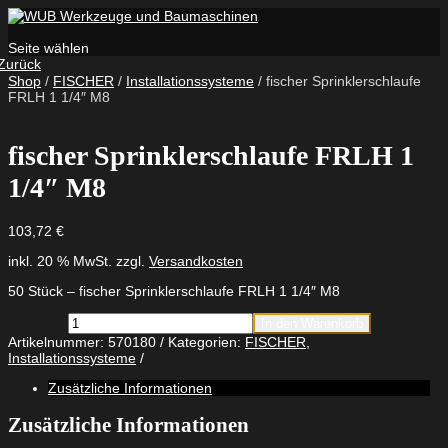
Seite wählen
Zurück
Shop
/
FISCHER
/
Installationssysteme
/ fischer Sprinklerschlaufe
FRLH 1 1/4″ M8
fischer Sprinklerschlaufe FRLH 1
1/4″ M8
103,72
€
inkl. 20 % MwSt.
zzgl.
Versandkosten
50 Stück – fischer Sprinklerschlaufe FRLH 1 1/4″ M8
fischer
In den Warenkorb
Sprinklerschlaufe
Artikelnummer:
570180
Kategorien:
FISCHER
,
FRLH
Installationssysteme
1
1/4"
Zusätzliche Informationen
M8
Menge
Zusätzliche Informationen