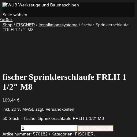
Seite wählen
Zurück
Shop
/
FISCHER
/
Installationssysteme
/ fischer Sprinklerschlaufe
FRLH 1 1/2″ M8
fischer Sprinklerschlaufe FRLH 1
1/2″ M8
109,44
€
inkl. 20 % MwSt.
zzgl.
Versandkosten
50 Stück – fischer Sprinklerschlaufe FRLH 1 1/2″ M8
fischer
In den Warenkorb
Sprinklerschlaufe
Artikelnummer:
570182
Kategorien:
FISCHER
,
FRLH