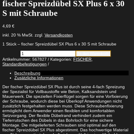
fischer Spreizdübel SX Plus 6 x 30
S mit Schraube
4,69
€
inkl. 20 % MwSt.
zzgl.
Versandkosten
1 Stück – fischer Spreizdübel SX Plus 6 x 30 S mit Schraube
fischer
In den Warenkorb
Spreizdübel
Artikelnummer:
567827
Kategorien:
FISCHER
,
SX
Standardbefestigungen
Plus
6
Beschreibung
x
Zusätzliche Informationen
30
S
Der fischer Spreizdübel SX Plus ist durch seine 4-fach Spreizung
mit
der Spezialist für Vollbaustoffe wie Beton, Kalksandstein und
Schraube
Mauerwerk. Die speziellen Fixierflügel sorgen für eine Vorfixierung
Menge
der Schraube, wodurch diese bei Überkopf Anwendungen nicht
zusätzlich festgehalten werden muss. Diese Schraubenfixierung
ermöglicht dem Anwender einen flexiblen und komfortablen
Setzvorgang. Der flexible Dübelrand verhindert zudem ein
Tieferrutschen des Dübels in das Bohrloch für eine sichere
Montage. Die mitgelieferten Schrauben sind optimal auf den
fischer Spreizdübel SX Plus abgestimmt. Das hochwertige Material