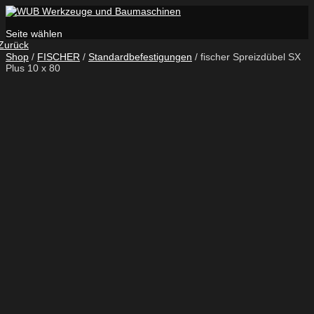
Seite wählen
Zurück
Shop
/
FISCHER
/
Standardbefestigungen
/ fischer Spreizdübel SX
Plus 10 x 80