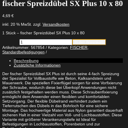
fischer Spreizdübel SX Plus 10 x 80
4,69
€
inkl. 20 % MwSt.
zzgl.
Versandkosten
1 Stück – fischer Spreizdübel SX Plus 10 x 80
fischer
In den Warenkorb
Spreizdübel
Artikelnummer:
567854
Kategorien:
FISCHER
,
SX
Standardbefestigungen
Plus
10
Beschreibung
x
Zusätzliche Informationen
80
Menge
Der fischer Spreizdübel SX Plus ist durch seine 4-fach Spreizung
der Spezialist für Vollbaustoffe wie Beton, Kalksandstein und
Mauerwerk. Die speziellen Fixierflügel sorgen für eine Vorfixierung
der Schraube, wodurch diese bei Überkopf Anwendungen nicht
zusätzlich festgehalten werden muss. Diese Schraubenfixierung
ermöglicht dem Anwender einen flexiblen und komfortablen
Setzvorgang. Der flexible Dübelrand verhindert zudem ein
Tieferrutschen des Dübels in das Bohrloch für eine sichere
Montage. Das hochwertige Material aus Nylon garantiert dauerhaft
sicheren Halt in einer Vielzahl von Voll- und Lochbaustoffen. Diese
Variante mit größerer Verankerungstiefe ist Ideal für
Befestigungen in Lochbaustoffen, Porenbeton und zur