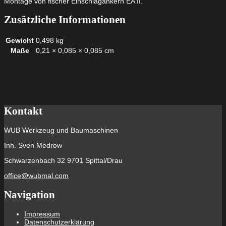
Montage von fischer Einschlagankern EA II.
Menge
Zusätzliche Informationen
Gewicht
0,498 kg
Maße
0,21 × 0,085 × 0,085 cm
Kontakt
WUB Werkzeug und Baumaschinen
Inh. Sven Medrow
Schwarzenbach 32 9701 Spittal/Drau
office@wubmal.com
Navigation
Impressum
Datenschutzerklärung