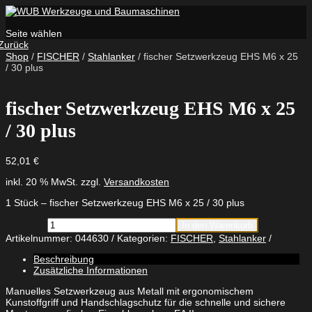
Seite wählen
Zurück
Shop
/
FISCHER
/
Stahlanker
/ fischer Setzwerkzeug EHS M6 x 25
/ 30 plus
fischer Setzwerkzeug EHS M6 x 25
/ 30 plus
52,01
€
inkl. 20 % MwSt.
zzgl.
Versandkosten
1 Stück – fischer Setzwerkzeug EHS M6 x 25 / 30 plus
fischer
In den Warenkorb
Setzwerkzeug
Artikelnummer:
044630
Kategorien:
FISCHER
,
Stahlanker
EHS
M6
Beschreibung
x
Zusätzliche Informationen
25
/
Manuelles Setzwerkzeug aus Metall mit ergonomischem
30
Kunstoffgriff und Handschlagschutz für die schnelle und sichere
plus