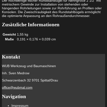
Der hochwertige fischer Rundstahlbügel für Nenngröße 2 1/2" mit
metrischem Gewinde zur Installation von stehenden oder
hängenden Rohrleitungen sowie zur Rohrführung an Profilen oder
Konsolen. Die Zweischraubigkeit des Rundstahlbügels ermöglicht
die optimierte Anpassung an den Rohraußendurchmesser.
Zusätzliche Informationen
Gewicht
1,55 kg
Maße
0,191 × 0,176 × 0,039 cm
Kontakt
WUB Werkzeug und Baumaschinen
Inh. Sven Medrow
Schwarzenbach 32 9701 Spittal/Drau
office@wubmal.com
Navigation
Impressum