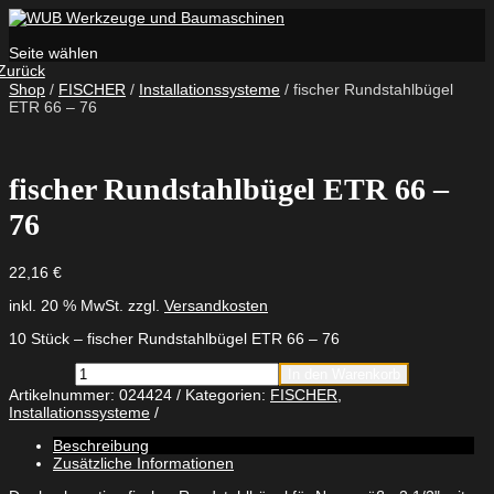
Seite wählen
Zurück
Shop
/
FISCHER
/
Installationssysteme
/ fischer Rundstahlbügel
ETR 66 – 76
fischer Rundstahlbügel ETR 66 –
76
22,16
€
inkl. 20 % MwSt.
zzgl.
Versandkosten
10 Stück – fischer Rundstahlbügel ETR 66 – 76
fischer
In den Warenkorb
Rundstahlbügel
Artikelnummer:
024424
Kategorien:
FISCHER
,
ETR
Installationssysteme
66
-
Beschreibung
76
Zusätzliche Informationen
Menge