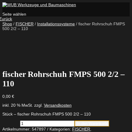
Seite wählen
Zurück
Shop
/
FISCHER
/
Installationssysteme
/ fischer Rohrschuh FMPS
500 2/2 – 110
fischer Rohrschuh FMPS 500 2/2 –
110
0,00
€
inkl. 20 % MwSt.
zzgl.
Versandkosten
Stück – fischer Rohrschuh FMPS 500 2/2 – 110
fischer
In den Warenkorb
Rohrschuh
Artikelnummer:
547897
Kategorien:
FISCHER
,
FMPS