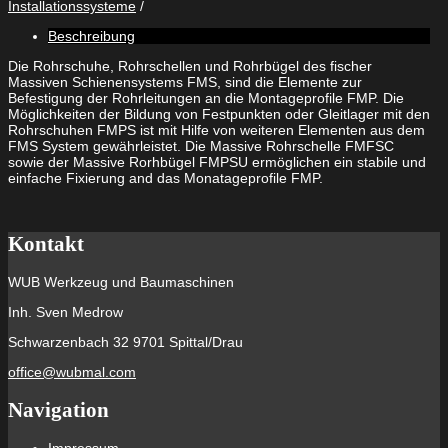
Installationssysteme
500
2/2
Beschreibung
-
110
Die Rohrschuhe, Rohrschellen und Rohrbügel des fischer
Menge
Massiven Schienensystems FMS, sind die Elemente zur
Befestigung der Rohrleitungen an die Montageprofile FMP. Die
Möglichkeiten der Bildung von Festpunkten oder Gleitlager mit den
Rohrschuhen FMPS ist mit Hilfe von weiteren Elementen aus dem
FMS System gewährleistet. Die Massive Rohrschelle FMFSC
sowie der Massive Rorhbügel FMPSU ermöglichen ein stabile und
einfache Fixierung and das Monatageprofile FMP.
Kontakt
WUB Werkzeug und Baumaschinen
Inh. Sven Medrow
Schwarzenbach 32 9701 Spittal/Drau
office@wubmal.com
Navigation