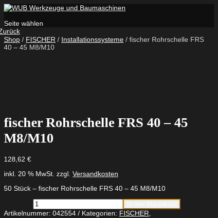
Seite wählen
Zurück
Shop
/
FISCHER
/
Installationssysteme
/ fischer Rohrschelle FRS
40 – 45 M8/M10
fischer Rohrschelle FRS 40 – 45
M8/M10
128,62
€
inkl. 20 % MwSt.
zzgl.
Versandkosten
50 Stück – fischer Rohrschelle FRS 40 – 45 M8/M10
fischer
In den Warenkorb
Rohrschelle
Artikelnummer:
042554
Kategorien:
FISCHER
,
FRS