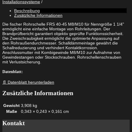
Installationssysteme
40
-
Beschreibung
45
Zusätzliche Informationen
M8/M10
Menge
Die fischer Rohrschelle FRS 40-45 M8/M10 für Nenngröße 1 1/4"
ermöglicht eine einfache Montage von Rohrleitungen. Der
Brandprüfbericht garantiert objektiv geprüfte Funktionssicherheit.
Die Zweischraubigkeit ermöglicht die optimierte Anpassung auf
den Rohraußendurchmesser. Schalldämmeinlage gewährt die
Schallreduzierung und verhindert Kontaktkorrosion.
Anschlussmutter mit Kombigewinde M8/M10 zur Aufnahme von
Gewindestangen oder Stockschrauben. Rohrschellenschrauben
mit Verlustsicherung.
Datenblatt:
📄 Datenblatt herunterladen
Zusätzliche Informationen
Gewicht
3,908 kg
Maße
0,343 × 0,243 × 0,161 cm
Kontakt