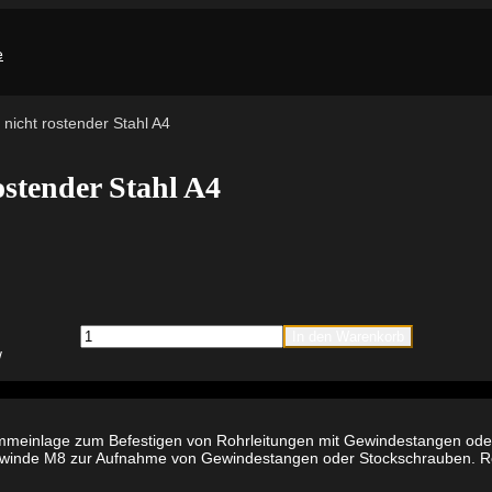
 nicht rostender Stahl A4
ostender Stahl A4
fischer
In den Warenkorb
Rohrschelle
FRS
1/2"
nicht
rostender
Stahl
ämmeinlage zum Befestigen von Rohrleitungen mit Gewindestangen oder
A4
inde M8 zur Aufnahme von Gewindestangen oder Stockschrauben. Roh
Menge