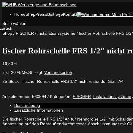
Home
Shop
Preise
Beiträge
Kontakt
Seite wählen
Zurück
Shop
/
FISCHER
/
Installationssysteme
/ fischer Rohrschelle FRS 1/2″
fischer Rohrschelle FRS 1/2″ nicht r
16,50
€
inkl. 20 % MwSt.
zzgl.
Versandkosten
25 Stück – fischer Rohrschelle FRS 1/2″ nicht rostender Stahl A4
Artikelnummer:
560594
Kategorien:
FISCHER
,
Installationssysteme
Beschreibung
Zusätzliche Informationen
Die fischer Rohrschelle FRS 1/2" A4 für Nenngröße 1/2" mit Schalld
Anpassung auf den Rohraußendurchmesser. Anschlussmutter mit Gew