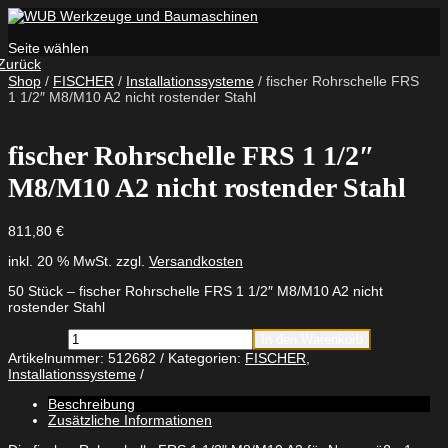
Seite wählen
Zurück
Shop
/
FISCHER
/
Installationssysteme
/ fischer Rohrschelle FRS
1 1/2″ M8/M10 A2 nicht rostender Stahl
fischer Rohrschelle FRS 1 1/2″
M8/M10 A2 nicht rostender Stahl
811,80
€
inkl. 20 % MwSt.
zzgl.
Versandkosten
50 Stück – fischer Rohrschelle FRS 1 1/2″ M8/M10 A2 nicht
rostender Stahl
fischer
In den Warenkorb
Rohrschelle
Artikelnummer:
512682
Kategorien:
FISCHER
,
FRS
Installationssysteme
1
1/2"
Beschreibung
M8/M10
Zusätzliche Informationen
A2
nicht