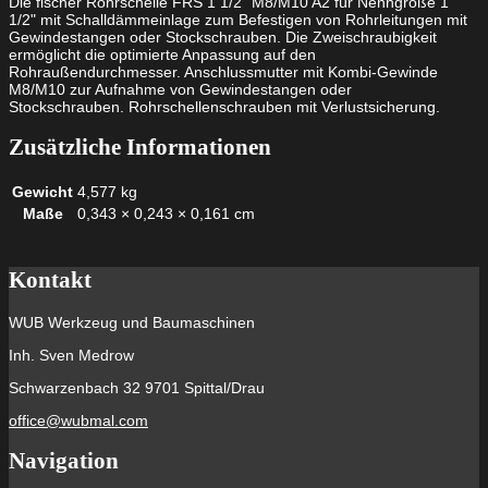
Die fischer Rohrschelle FRS 1 1/2" M8/M10 A2 für Nenngröße 1
rostender
1/2" mit Schalldämmeinlage zum Befestigen von Rohrleitungen mit
Stahl
Gewindestangen oder Stockschrauben. Die Zweischraubigkeit
Menge
ermöglicht die optimierte Anpassung auf den
Rohraußendurchmesser. Anschlussmutter mit Kombi-Gewinde
M8/M10 zur Aufnahme von Gewindestangen oder
Stockschrauben. Rohrschellenschrauben mit Verlustsicherung.
Zusätzliche Informationen
Gewicht
4,577 kg
Maße
0,343 × 0,243 × 0,161 cm
Kontakt
WUB Werkzeug und Baumaschinen
Inh. Sven Medrow
Schwarzenbach 32 9701 Spittal/Drau
office@wubmal.com
Navigation