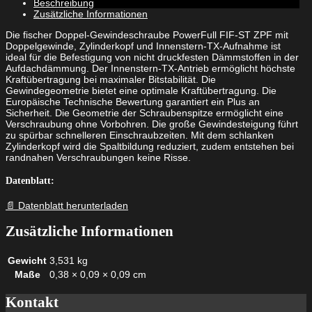
Beschreibung
8,0
Zusätzliche Informationen
x
335
Die fischer Doppel-Gewindeschraube PowerFull FIF-ST ZPF mit
blauverzinkt
Doppelgewinde, Zylinderkopf und Innenstern-TX-Aufnahme ist
Innenstern
ideal für die Befestigung von nicht druckfesten Dämmstoffen in der
TX
Aufdachdämmung. Der Innenstern-TX-Antrieb ermöglicht höchste
Menge
Kraftübertragung bei maximaler Bitstabilität. Die
Gewindegeometrie bietet eine optimale Kraftübertragung. Die
Europäische Technische Bewertung garantiert ein Plus an
Sicherheit. Die Geometrie der Schraubenspitze ermöglicht eine
Verschraubung ohne Vorbohren. Die große Gewindesteigung führt
zu spürbar schnelleren Einschraubzeiten. Mit dem schlanken
Zylinderkopf wird die Spaltbildung reduziert, zudem entstehen bei
randnahen Verschraubungen keine Risse.
Datenblatt:
📄 Datenblatt herunterladen
Zusätzliche Informationen
Gewicht
3,531 kg
Maße
0,38 × 0,09 × 0,09 cm
Kontakt