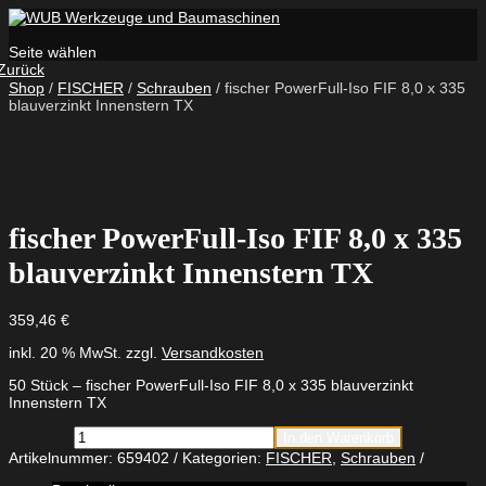
Seite wählen
Zurück
Shop
/
FISCHER
/
Schrauben
/ fischer PowerFull-Iso FIF 8,0 x 335
blauverzinkt Innenstern TX
fischer PowerFull-Iso FIF 8,0 x 335
blauverzinkt Innenstern TX
359,46
€
inkl. 20 % MwSt.
zzgl.
Versandkosten
50 Stück – fischer PowerFull-Iso FIF 8,0 x 335 blauverzinkt
Innenstern TX
fischer
In den Warenkorb
PowerFull-
Artikelnummer:
659402
Kategorien:
FISCHER
,
Schrauben
Iso
FIF