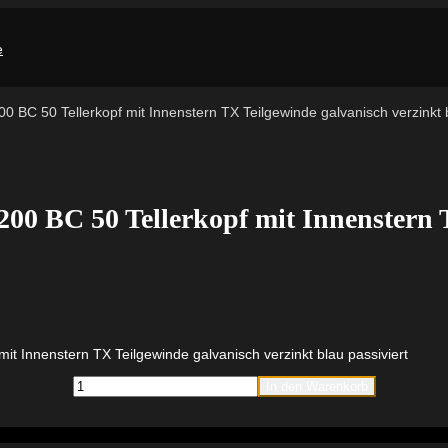
0 BC 50 Tellerkopf mit Innenstern TX Teilgewinde galvanisch verzinkt b
200 BC 50 Tellerkopf mit Innenstern 
it Innenstern TX Teilgewinde galvanisch verzinkt blau passiviert
fischer
In den Warenkorb
PowerFast
FPF
II
WTP