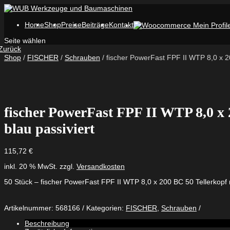
Home
Shop
Preise
Beiträge
Kontakt
Seite wählen
Zurück
Shop
/
FISCHER
/
Schrauben
/ fischer PowerFast FPF II WTP 8,0 x 20
fischer PowerFast FPF II WTP 8,0 x 
blau passiviert
115,72
€
inkl. 20 % MwSt.
zzgl.
Versandkosten
50 Stück – fischer PowerFast FPF II WTP 8,0 x 200 BC 50 Tellerkopf m
Artikelnummer:
568166
Kategorien:
FISCHER
,
Schrauben
Beschreibung