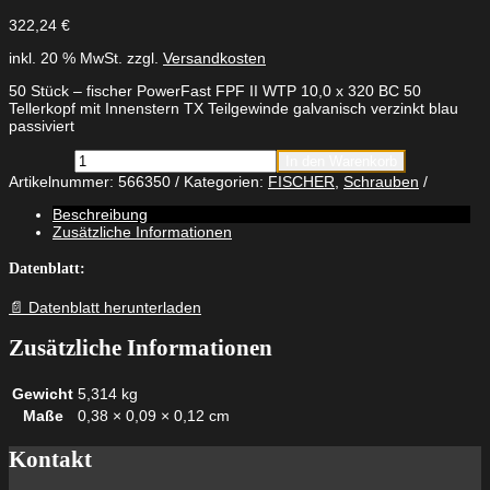
322,24
€
inkl. 20 % MwSt.
zzgl.
Versandkosten
50 Stück – fischer PowerFast FPF II WTP 10,0 x 320 BC 50
Tellerkopf mit Innenstern TX Teilgewinde galvanisch verzinkt blau
passiviert
fischer
In den Warenkorb
PowerFast
Artikelnummer:
566350
Kategorien:
FISCHER
,
Schrauben
FPF
II
Beschreibung
WTP
Zusätzliche Informationen
10,0
x
Datenblatt:
320
BC
📄 Datenblatt herunterladen
50
Tellerkopf
Zusätzliche Informationen
mit
Innenstern
TX
Gewicht
5,314 kg
Teilgewinde
Maße
0,38 × 0,09 × 0,12 cm
galvanisch
verzinkt
blau
Kontakt
passiviert
Menge