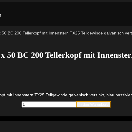
50 BC 200 Tellerkopf mit Innenstern TX25 Teilgewinde galvanisch verzi
x 50 BC 200 Tellerkopf mit Innenste
f mit Innenstern TX25 Teilgewinde galvanisch verzinkt, blau passivier
fischer
In den Warenkorb
PowerFast
FPF
II
WT25P
5,0
x