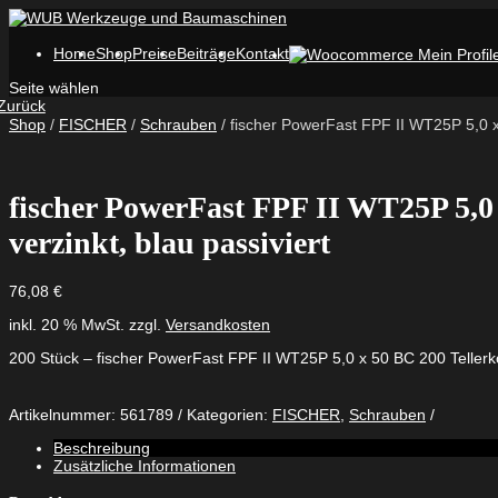
Home
Shop
Preise
Beiträge
Kontakt
Seite wählen
Zurück
Shop
/
FISCHER
/
Schrauben
/ fischer PowerFast FPF II WT25P 5,0 x 
fischer PowerFast FPF II WT25P 5,0 
verzinkt, blau passiviert
76,08
€
inkl. 20 % MwSt.
zzgl.
Versandkosten
200 Stück – fischer PowerFast FPF II WT25P 5,0 x 50 BC 200 Tellerkop
Artikelnummer:
561789
Kategorien:
FISCHER
,
Schrauben
Beschreibung
Zusätzliche Informationen