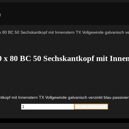
 80 BC 50 Sechskantkopf mit Innenstern TX Vollgewinde galvanisch verz
 x 80 BC 50 Sechskantkopf mit Innen
opf mit Innenstern TX Vollgewinde galvanisch verzinkt blau passivier
fischer
In den Warenkorb
PowerFast
FPF
II
HWTF
10,0