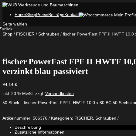
Home
Shop
Preise
Beiträge
Kontakt
Seite wählen
Zurück
Shop
/
FISCHER
/
Schrauben
/ fischer PowerFast FPF II HWTF 10,0 x
fischer PowerFast FPF II HWTF 10,0
verzinkt blau passiviert
94,14
€
inkl. 20 % MwSt.
zzgl.
Versandkosten
50 Stück – fischer PowerFast FPF II HWTF 10,0 x 80 BC 50 Sechskantk
Artikelnummer:
566376
Kategorien:
FISCHER
,
Schrauben
Beschreibung
Zusätzliche Informationen