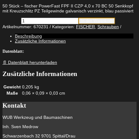
50 Stück – fischer PowerFast FPF II CZP 4,0 x 70 BC 50 Senkkopf
mit Kreuzschlitz PZ Teilgewinde galvanisch verzinkt, blau passiviert
fischer
In den Warenkorb
PowerFast
Artikelnummer:
670231
Kategorien:
FISCHER
,
Schrauben
FPF
II
Beschreibung
CZP
Zusätzliche Informationen
4,0
x
Datenblatt:
70
BC
📄 Datenblatt herunterladen
50
Senkkopf
Zusätzliche Informationen
mit
Kreuzschlitz
PZ
Gewicht
0,205 kg
Teilgewinde
Maße
0,06 × 0,09 × 0,03 cm
galvanisch
verzinkt,
blau
Kontakt
passiviert
Menge
WUB Werkzeug und Baumaschinen
Inh. Sven Medrow
Schwarzenbach 32 9701 Spittal/Drau