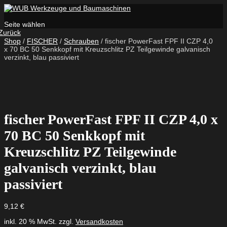
Seite wählen
Zurück
Shop
/
FISCHER
/
Schrauben
/ fischer PowerFast FPF II CZP 4,0
x 70 BC 50 Senkkopf mit Kreuzschlitz PZ Teilgewinde galvanisch
verzinkt, blau passiviert
fischer PowerFast FPF II CZP 4,0 x
70 BC 50 Senkkopf mit
Kreuzschlitz PZ Teilgewinde
galvanisch verzinkt, blau
passiviert
9,12
€
inkl. 20 % MwSt.
zzgl.
Versandkosten