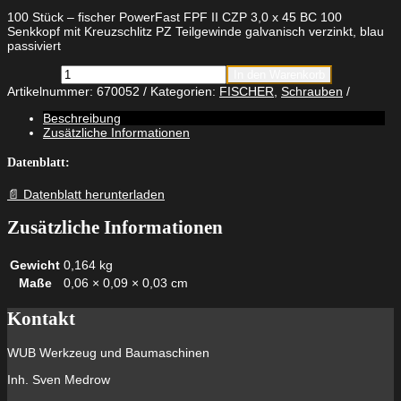
100 Stück – fischer PowerFast FPF II CZP 3,0 x 45 BC 100
Senkkopf mit Kreuzschlitz PZ Teilgewinde galvanisch verzinkt, blau
passiviert
fischer
In den Warenkorb
PowerFast
Artikelnummer:
670052
Kategorien:
FISCHER
,
Schrauben
FPF
II
Beschreibung
CZP
Zusätzliche Informationen
3,0
x
Datenblatt:
45
BC
📄 Datenblatt herunterladen
100
Senkkopf
Zusätzliche Informationen
mit
Kreuzschlitz
PZ
Gewicht
0,164 kg
Teilgewinde
Maße
0,06 × 0,09 × 0,03 cm
galvanisch
verzinkt,
blau
Kontakt
passiviert
Menge
WUB Werkzeug und Baumaschinen
Inh. Sven Medrow