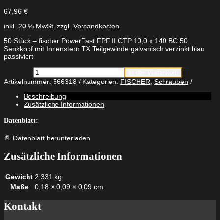
67,96
€
inkl. 20 % MwSt.
zzgl.
Versandkosten
50 Stück – fischer PowerFast FPF II CTP 10,0 x 140 BC 50
Senkkopf mit Innenstern TX Teilgewinde galvanisch verzinkt blau
passiviert
fischer
In den Warenkorb
PowerFast
Artikelnummer:
566318
Kategorien:
FISCHER
,
Schrauben
FPF
II
Beschreibung
CTP
Zusätzliche Informationen
10,0
x
Datenblatt:
140
BC
📄 Datenblatt herunterladen
50
Senkkopf
Zusätzliche Informationen
mit
Innenstern
TX
Gewicht
2,331 kg
Teilgewinde
Maße
0,18 × 0,09 × 0,09 cm
galvanisch
verzinkt
blau
Kontakt
passiviert
Menge