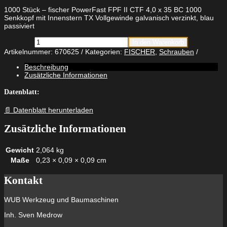
1000 Stück – fischer PowerFast FPF II CTF 4,0 x 35 BC 1000
Senkkopf mit Innenstern TX Vollgewinde galvanisch verzinkt, blau
passiviert
fischer
In den Warenkorb
PowerFast
Artikelnummer:
670625
Kategorien:
FISCHER
,
Schrauben
FPF
II
Beschreibung
CTF
Zusätzliche Informationen
4,0
x
Datenblatt:
35
BC
📄 Datenblatt herunterladen
1000
Senkkopf
Zusätzliche Informationen
mit
Innenstern
TX
Gewicht
2,064 kg
Vollgewinde
Maße
0,23 × 0,09 × 0,09 cm
galvanisch
verzinkt,
blau
Kontakt
passiviert
Menge
WUB Werkzeug und Baumaschinen
Inh. Sven Medrow