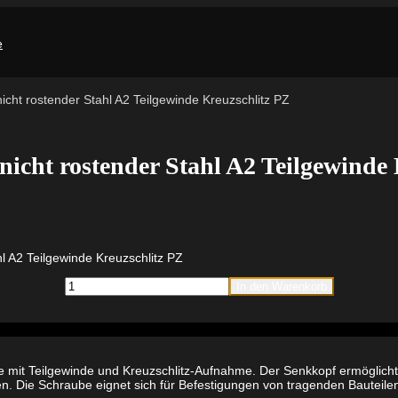
icht rostender Stahl A2 Teilgewinde Kreuzschlitz PZ
nicht rostender Stahl A2 Teilgewinde
l A2 Teilgewinde Kreuzschlitz PZ
fischer
In den Warenkorb
PowerFast
6,0
x
70
Senkkopf
nicht
e mit Teilgewinde und Kreuzschlitz-Aufnahme. Der Senkkopf ermöglich
rostender
n. Die Schraube eignet sich für Befestigungen von tragenden Bauteile
Stahl