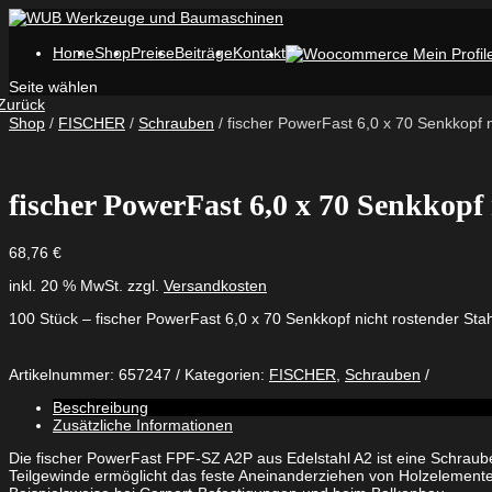
Home
Shop
Preise
Beiträge
Kontakt
Seite wählen
Zurück
Shop
/
FISCHER
/
Schrauben
/ fischer PowerFast 6,0 x 70 Senkkopf n
fischer PowerFast 6,0 x 70 Senkkopf 
68,76
€
inkl. 20 % MwSt.
zzgl.
Versandkosten
100 Stück – fischer PowerFast 6,0 x 70 Senkkopf nicht rostender Stah
Artikelnummer:
657247
Kategorien:
FISCHER
,
Schrauben
Beschreibung
Zusätzliche Informationen
Die fischer PowerFast FPF-SZ A2P aus Edelstahl A2 ist eine Schraub
Teilgewinde ermöglicht das feste Aneinanderziehen von Holzelemente