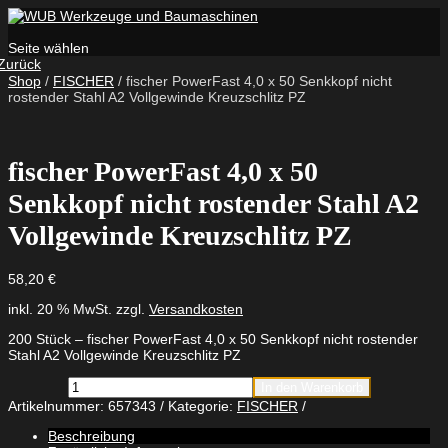
Seite wählen
Zurück
Shop
/
FISCHER
/ fischer PowerFast 4,0 x 50 Senkkopf nicht
rostender Stahl A2 Vollgewinde Kreuzschlitz PZ
fischer PowerFast 4,0 x 50
Senkkopf nicht rostender Stahl A2
Vollgewinde Kreuzschlitz PZ
58,20
€
inkl. 20 % MwSt.
zzgl.
Versandkosten
200 Stück – fischer PowerFast 4,0 x 50 Senkkopf nicht rostender
Stahl A2 Vollgewinde Kreuzschlitz PZ
fischer
In den Warenkorb
PowerFast
Artikelnummer:
657343
Kategorie:
FISCHER
4,0
x
Beschreibung
50