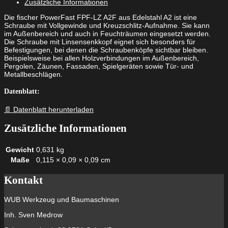
Zusätzliche Informationen
Senkkopf
nicht
Die fischer PowerFast FPF-LZ A2F aus Edelstahl A2 ist eine
rostender
Schraube mit Vollgewinde und Kreuzschlitz-Aufnahme. Sie kann
Stahl
im Außenbereich und auch in Feuchträumen eingesetzt werden.
A2
Die Schraube mit Linsensenkkopf eignet sich besonders für
Vollgewinde
Befestigungen, bei denen die Schraubenköpfe sichtbar bleiben.
Kreuzschlitz
Beispielsweise bei allen Holzverbindungen im Außenbereich,
PZ
Pergolen, Zäunen, Fassaden, Spielgeräten sowie Tür- und
Menge
Metallbeschlägen.
Datenblatt:
📄 Datenblatt herunterladen
Zusätzliche Informationen
Gewicht
0,631 kg
Maße
0,115 × 0,09 × 0,09 cm
Kontakt
WUB Werkzeug und Baumaschinen
Inh. Sven Medrow