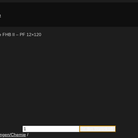
ne FHB II – PF 12×120
fischer
In den Warenkorb
Patrone
ungen/Chemie
FHB