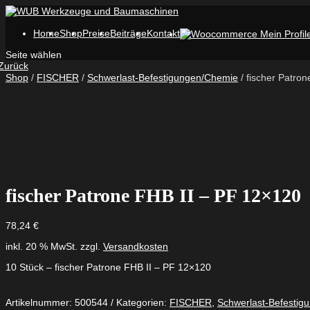
Home
Shop
Preise
Beiträge
Kontakt
Seite wählen
Zurück
Shop
/
FISCHER
/
Schwerlast-Befestigungen/Chemie
/ fischer Patro
fischer Patrone FHB II – PF 12×120
78,24
€
inkl. 20 % MwSt.
zzgl.
Versandkosten
10 Stück – fischer Patrone FHB II – PF 12×120
Artikelnummer:
500544
Kategorien:
FISCHER
,
Schwerlast-Befestig