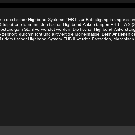
II
-
PF
12x120
e des fischer Highbond-Systems FHB II zur Befestigung in ungerissen
Menge
 Mörtelpatrone kann mit den fischer Highbond-Ankerstangen FHB II-A S 
onsbeständigem Stahl verwendet werden. Die fischer Highbond-Ankers
 zerstört, durchmischt und aktiviert die Mörtelmasse. Beim Anziehen 
Mit dem fischer Highbond-System FHB II werden Fassaden, Maschinen 