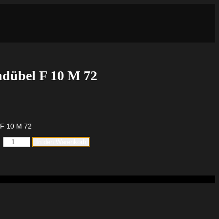
ndübel F 10 M 72
 F 10 M 72
fischer
In den Warenkorb
Metallrahmendübel
F
10
M
72
Menge