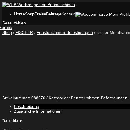
Home
Shop
Preise
Beiträge
Kontakt
Seite wählen
Zurück
Shop
/
FISCHER
/
Fensterrahmen-Befestigungen
/ fischer Metallrah
Artikelnummer:
088670
Kategorien:
Fensterrahmen-Befestigungen
,
Beschreibung
Zusätzliche Informationen
Datenblatt: