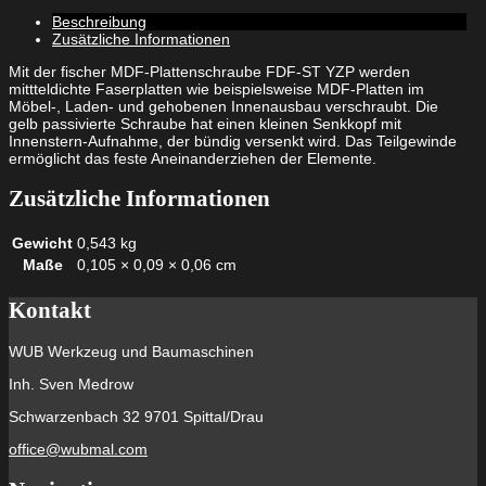
4,0
Beschreibung
x
Zusätzliche Informationen
45
Senkkopf
Mit der fischer MDF-Plattenschraube FDF-ST YZP werden
gelbverzinkt
mittteldichte Faserplatten wie beispielsweise MDF-Platten im
Teilgewinde
Möbel-, Laden- und gehobenen Innenausbau verschraubt. Die
Innenstern
gelb passivierte Schraube hat einen kleinen Senkkopf mit
TX
Innenstern-Aufnahme, der bündig versenkt wird. Das Teilgewinde
Menge
ermöglicht das feste Aneinanderziehen der Elemente.
Zusätzliche Informationen
Gewicht
0,543 kg
Maße
0,105 × 0,09 × 0,06 cm
Kontakt
WUB Werkzeug und Baumaschinen
Inh. Sven Medrow
Schwarzenbach 32 9701 Spittal/Drau
office@wubmal.com