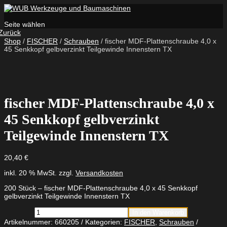
Seite wählen
Zurück
Shop
/
FISCHER
/
Schrauben
/ fischer MDF-Plattenschraube 4,0 x
45 Senkkopf gelbverzinkt Teilgewinde Innenstern TX
fischer MDF-Plattenschraube 4,0 x
45 Senkkopf gelbverzinkt
Teilgewinde Innenstern TX
20,40
€
inkl. 20 % MwSt.
zzgl.
Versandkosten
200 Stück – fischer MDF-Plattenschraube 4,0 x 45 Senkkopf
gelbverzinkt Teilgewinde Innenstern TX
fischer
In den Warenkorb
MDF-
Artikelnummer:
660205
Kategorien:
FISCHER
,
Schrauben
Plattenschraube