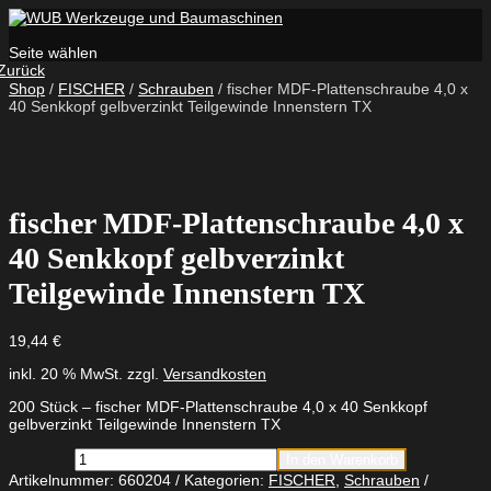
Seite wählen
Zurück
Shop
/
FISCHER
/
Schrauben
/ fischer MDF-Plattenschraube 4,0 x
40 Senkkopf gelbverzinkt Teilgewinde Innenstern TX
fischer MDF-Plattenschraube 4,0 x
40 Senkkopf gelbverzinkt
Teilgewinde Innenstern TX
19,44
€
inkl. 20 % MwSt.
zzgl.
Versandkosten
200 Stück – fischer MDF-Plattenschraube 4,0 x 40 Senkkopf
gelbverzinkt Teilgewinde Innenstern TX
fischer
In den Warenkorb
MDF-
Artikelnummer:
660204
Kategorien:
FISCHER
,
Schrauben
Plattenschraube