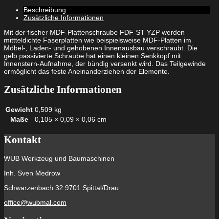
4,0
Beschreibung
x
Zusätzliche Informationen
40
Senkkopf
Mit der fischer MDF-Plattenschraube FDF-ST YZP werden
gelbverzinkt
mittteldichte Faserplatten wie beispielsweise MDF-Platten im
Teilgewinde
Möbel-, Laden- und gehobenen Innenausbau verschraubt. Die
Innenstern
gelb passivierte Schraube hat einen kleinen Senkkopf mit
TX
Innenstern-Aufnahme, der bündig versenkt wird. Das Teilgewinde
Menge
ermöglicht das feste Aneinanderziehen der Elemente.
Zusätzliche Informationen
Gewicht
0,509 kg
Maße
0,105 × 0,09 × 0,06 cm
Kontakt
WUB Werkzeug und Baumaschinen
Inh. Sven Medrow
Schwarzenbach 32 9701 Spittal/Drau
office@wubmal.com