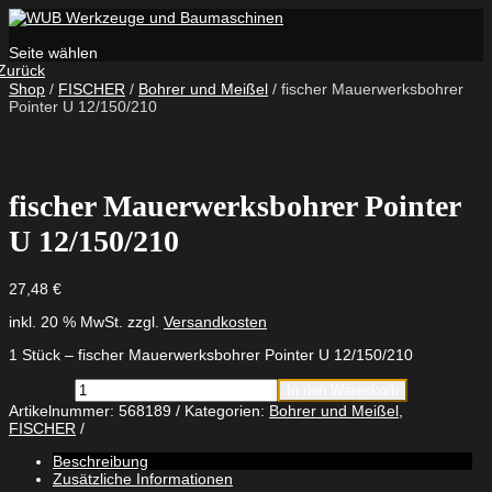
Seite wählen
Zurück
Shop
/
FISCHER
/
Bohrer und Meißel
/ fischer Mauerwerksbohrer
Pointer U 12/150/210
fischer Mauerwerksbohrer Pointer
U 12/150/210
27,48
€
inkl. 20 % MwSt.
zzgl.
Versandkosten
1 Stück – fischer Mauerwerksbohrer Pointer U 12/150/210
fischer
In den Warenkorb
Mauerwerksbohrer
Artikelnummer:
568189
Kategorien:
Bohrer und Meißel
,
Pointer
FISCHER
U
12/150/210
Beschreibung
Menge
Zusätzliche Informationen