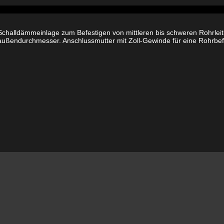
73
-
80
1/2"
t Schalldämmeinlage zum Befestigen von mittleren bis schweren Rohrl
Menge
außendurchmesser. Anschlussmutter mit Zoll-Gewinde für eine Rohrbefe