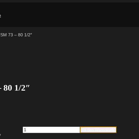
RSM 73 – 80 1/2″
 80 1/2″
fischer
In den Warenkorb
Massivrohrschelle
FRSM