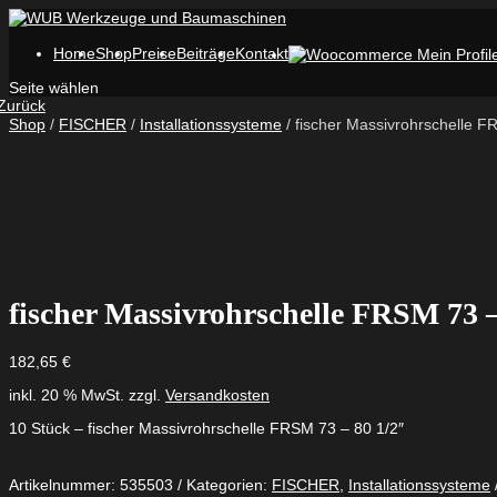
Home
Shop
Preise
Beiträge
Kontakt
Seite wählen
Zurück
Shop
/
FISCHER
/
Installationssysteme
/ fischer Massivrohrschelle F
fischer Massivrohrschelle FRSM 73 –
182,65
€
inkl. 20 % MwSt.
zzgl.
Versandkosten
10 Stück – fischer Massivrohrschelle FRSM 73 – 80 1/2″
Artikelnummer:
535503
Kategorien:
FISCHER
,
Installationssysteme