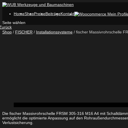
Home
Shop
Preise
Beiträge
Kontakt
Seite wählen
Zurück
Shop
/
FISCHER
/
Installationssysteme
/ fischer Massivrohrschelle 
Die fischer Massivrohrschelle FRSM 305-316 M16 A4 mit Schalldämme
ermöglicht die optimierte Anpassung auf den Rohraußendurchmesse
Verlustsicherung.