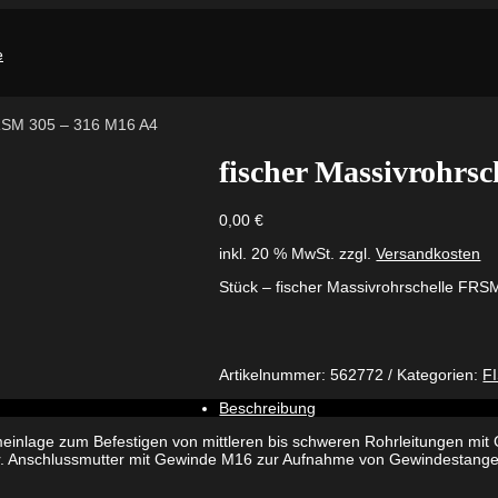
FRSM 305 – 316 M16 A4
fischer Massivrohrs
0,00
€
inkl. 20 % MwSt.
zzgl.
Versandkosten
Stück – fischer Massivrohrschelle FR
Artikelnummer:
562772
Kategorien:
F
Beschreibung
inlage zum Befestigen von mittleren bis schweren Rohrleitungen mit
r. Anschlussmutter mit Gewinde M16 zur Aufnahme von Gewindestange