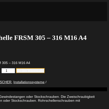
chelle FRSM 305 – 316 M16 A4
SM 305 – 316 M16 A4
fischer
In den Warenkorb
Massivrohrschelle
FRSM
305
ISCHER
,
Installationssysteme
-
316
M16
 Gewindestangen oder Stockschrauben. Die Zweischraubigkeit
A4
n oder Stockschrauben. Rohrschellenschrauben mit
Menge