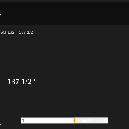
RSM 132 – 137 1/2″
– 137 1/2″
fischer
In den Warenkorb
Massivrohrschelle
FRSM