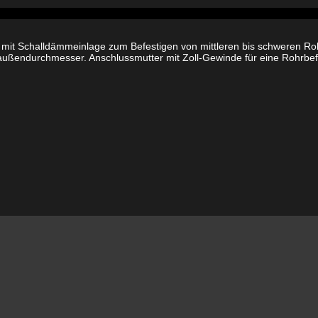
132
-
137
1/2"
it Schalldämmeinlage zum Befestigen von mittleren bis schweren Ro
Menge
außendurchmesser. Anschlussmutter mit Zoll-Gewinde für eine Rohrbefe