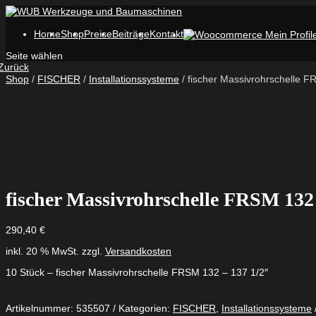
Home
Shop
Preise
Beiträge
Kontakt
Seite wählen
Zurück
Shop
/
FISCHER
/
Installationssysteme
/ fischer Massivrohrschelle F
fischer Massivrohrschelle FRSM 132 
290,40
€
inkl. 20 % MwSt.
zzgl.
Versandkosten
10 Stück – fischer Massivrohrschelle FRSM 132 – 137 1/2″
Artikelnummer:
535507
Kategorien:
FISCHER
,
Installationssysteme