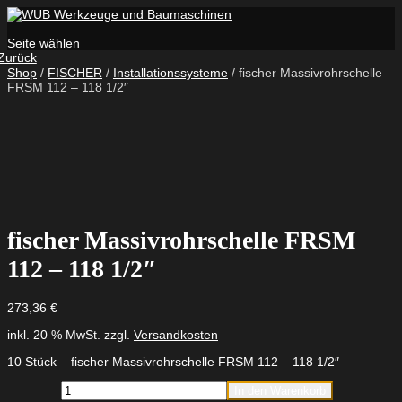
Seite wählen
Zurück
Shop
/
FISCHER
/
Installationssysteme
/ fischer Massivrohrschelle
FRSM 112 – 118 1/2″
fischer Massivrohrschelle FRSM
112 – 118 1/2″
273,36
€
inkl. 20 % MwSt.
zzgl.
Versandkosten
10 Stück – fischer Massivrohrschelle FRSM 112 – 118 1/2″
fischer
In den Warenkorb
Massivrohrschelle