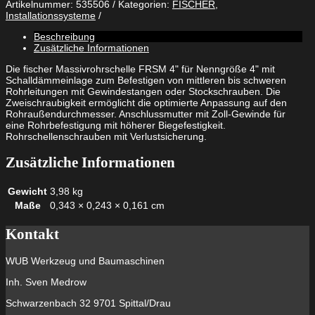
Artikelnummer:
535506
Kategorien:
FISCHER
,
FRSM
Installationssysteme
112
-
Beschreibung
118
Zusätzliche Informationen
1/2"
Menge
Die fischer Massivrohrschelle FRSM 4" für Nenngröße 4" mit
Schalldämmeinlage zum Befestigen von mittleren bis schweren
Rohrleitungen mit Gewindestangen oder Stockschrauben. Die
Zweischraubigkeit ermöglicht die optimierte Anpassung auf den
Rohraußendurchmesser. Anschlussmutter mit Zoll-Gewinde für
eine Rohrbefestigung mit höherer Biegefestigkeit.
Rohrschellenschrauben mit Verlustsicherung.
Zusätzliche Informationen
Gewicht
3,98 kg
Maße
0,343 × 0,243 × 0,161 cm
Kontakt
WUB Werkzeug und Baumaschinen
Inh. Sven Medrow
Schwarzenbach 32 9701 Spittal/Drau